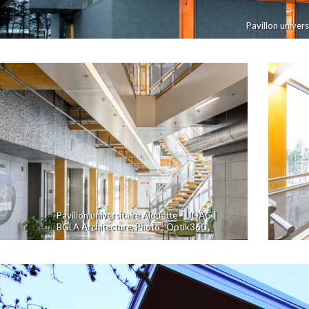
Pavillon univer
Pavillon universitaire Alouette - UQAC |
BGLA Architecture. Photo : Optik360