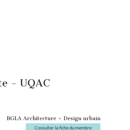
tte - UQAC
BGLA Architecture + Design urbain
Consulter la fiche du membre