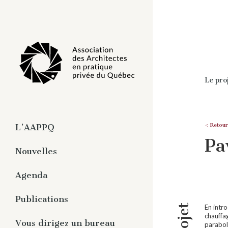
Le pro
< Retour
L’AAPPQ
Pa
À propos
Nouvelles
Organisation
Agenda
Travaux
Pratique privée de
Publications
l’architecture
En intr
chauffa
Magazine numérique -
Vous dirigez un bureau
parabol