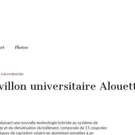
jet
Photos
 à la recherche
villon universitaire Aloue
oduisant une nouvelle technologie hybride au système de
ge et de climatisation du bâtiment, composée de 15 coupoles
iques de captation solaire en aluminium jumelées à un