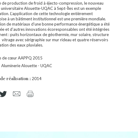
 de production de froid à éjecto-compression, le nouveau
n universitaire Alouette-UQAC à Sept-Îles est un exemple
ation. L’application de cette technologie entièrement
ise à un bâtiment institutionnel est une première mondiale.
sation de matériaux d’une bonne performance énergétique a été
giée et d’autres innovations écoresponsables ont été intégrées
ment : puits horizontaux de géothermie, mur solaire, structure
, vitrage avec sérigraphie sur mur rideau et quatre réservoirs
ation des eaux pluviales.
p de cœur AAPPQ 2015
:
Aluminerie Alouette - UQAC
de réalisation :
2014