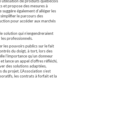
 utilisation de produits québécois
cs et propose des mesures à
le suggère également d’alléger les
simplifier le parcours des
ruction pour accéder aux marchés
e solution qui n’engendreraient
les professionnels.
er les pouvoirs publics sur le fait
ntrés du doigt, à tort, lors des
le l’importance qu’un donneur
t lance un appel d’offres réfléchi,
uver des solutions adaptées,
s du projet. L’Association s’est
atifs, les contrats à forfait et la