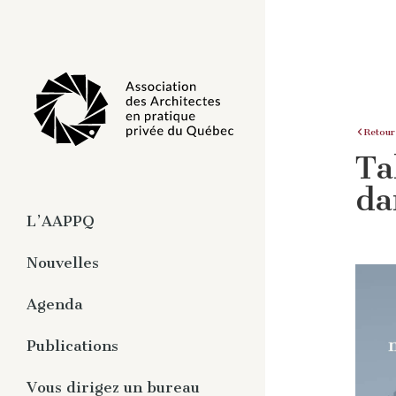
Retour
Ta
da
L’AAPPQ
À propos
Nouvelles
Organisation
Agenda
Travaux
Pratique privée de
Publications
l’architecture
Magazine numérique -
Vous dirigez un bureau