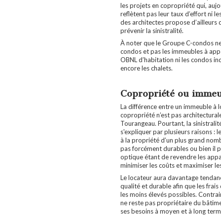
les projets en copropriété qui, auj
reflètent pas leur taux d’effort ni l
des architectes propose d’ailleurs 
prévenir la sinistralité.
À noter que le Groupe C-condos ne
condos et pas les immeubles à appa
OBNL d’habitation ni les condos in
encore les chalets.
Copropriété ou immeu
La différence entre un immeuble à
copropriété n’est pas architecturale
Tourangeau. Pourtant, la sinistralit
s'expliquer par plusieurs raisons :
à la propriété d’un plus grand nomb
pas forcément durables ou bien il pri
optique étant de revendre les appar
minimiser les coûts et maximiser le
Le locateur aura davantage tendan
qualité et durable afin que les frais
les moins élevés possibles. Contrai
ne reste pas propriétaire du bâtime
ses besoins à moyen et à long ter