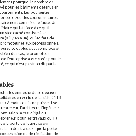
blement pourquoi le nombre de
evé pour les bâtiments détenus en
ppartements. Les poursuites
priété et/ou des copropriétaires,
essairement commis une faute. Un
taire qui fait face à ce qu’il
n vice caché consiste à se
e (s’il y en a un), qui en fera de
 promoteur et aux professionnels.
poursuite et plus c’est complexe et
s bien des cas, le promoteur
car l’entreprise a été créée pour le
ré, ce qui n’est pas interdit par la
ables
ectes les empêche de se dégager
solidaires en vertu de l’article 2118
 : « À moins qu’ils ne puissent se
repreneur, l’architecte, l’ingénieur
ont, selon le cas, dirigé ou
trepreneur pour les travaux qu’il a
de la perte de l’ouvrage qui
t la fin des travaux, que la perte
 construction ou de réalisation de