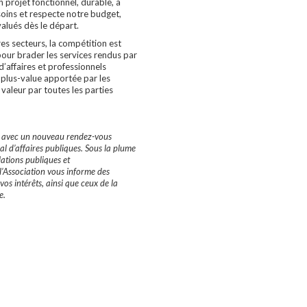
n projet fonctionnel, durable, à
oins et respecte notre budget,
valués dès le départ.
es secteurs, la compétition est
 pour brader les services rendus par
 d’affaires et professionnels
 plus-value apportée par les
 valeur par toutes les parties
6 avec un nouveau rendez-vous
l d’affaires publiques. Sous la plume
lations publiques et
’Association vous informe des
os intérêts, ainsi que ceux de la
e.