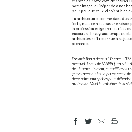
chances de notre côté de réaliser u
notre image, qui réponde à nos bes
pour peu que ceux-ci soient bien é
En architecture, comme dans d’autr
forte, mais ce n’est pas une raison
la profession et ignorer les risques
encourus. Il est grand temps que la
architectes soit reconnue à sa juste
prenantes!
L’Association a démarré l’année 202
mensuel, Échos de l’AAPPQ, un éditoria
de Florence Reinson, conseillère en re
gouvernementales, la permanence de l
démarches entreprises pour défendre v
profession. Voici le troisième de la séri