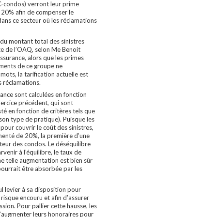
condos) verront leur prime
 20% afin de compenser le
ans ce secteur où les réclamations
du montant total des sinistres
ce de l’OAQ, selon Me Benoit
ssurance, alors que les primes
iments de ce groupe ne
ots, la tarification actuelle est
s réclamations.
rance sont calculées en fonction
xercice précédent, qui sont
sté en fonction de critères tels que
u son type de pratique). Puisque les
pour couvrir le coût des sinistres,
menté de 20%, la première d’une
cteur des condos. Le déséquilibre
venir à l’équilibre, le taux de
 telle augmentation est bien sûr
pourrait être absorbée par les
ul levier à sa disposition pour
le risque encouru et afin d’assurer
ssion. Pour pallier cette hausse, les
d’augmenter leurs honoraires pour