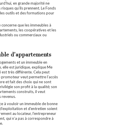
ourd’hui, en grande majorité ne
es risques qu’ils prennent. Le Fonds
des outils et des formations pour
 concerne que les immeubles à
rtements, les coopératives et les
dustriels ou commerciaux ou
ble d’appartements
 logements et un immeuble en
, elle est juridique, explique Me
é est très différente. Cela peut
 le promoteur veut permettre l’accès
re et fait des choix qui ne sont
vilégie son profit à la qualité; son
tements construits, il veut
s revenus.
ce à vouloir un immeuble de bonne
 d’exploitation et d’entretien soient
rement au locateur, l’entrepreneur
nt, qui n’a pas à correspondre à
me.