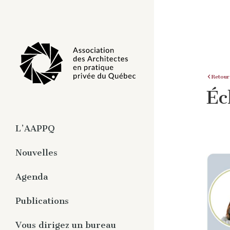
Retour
Éc
L’AAPPQ
À propos
Nouvelles
Organisation
Agenda
Travaux
Pratique privée de
Publications
l’architecture
Magazine numérique -
Vous dirigez un bureau