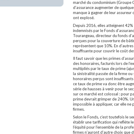
marché du condominium (Groupe C-
d’assurance augmenter de quelque
manque à gagner de leur assureur d
ont explosé.
Depuis 2016, elles atteignent 42% 
indemnisés par le Fonds d’assuran
Tourangeau, directeur du fonds d’a
perçues pour la couverture de bât
représentent que 10%. En d’autres m
insuffisante pour couvrir le coût de
Il faut savoir que les primes d’assu
des honoraires, facturés lors de l’e
multipliés par le taux de prime (aju
la sinistralité passée de la firme o
honoraires perçus sont insuffisants 
ce taux de prime va donc être aug
série de hausses à venir pour le se
sur ce marché est colossal : pour par
prime devrait grimper de 240%. Une
impossible à appliquer, car elle ne 
firmes.
Selon le Fonds, c’est toutefois le se
établir une tarification qui reflète 
l’équité pour l’ensemble de la profe
firmes n’auront d’autre choix que 