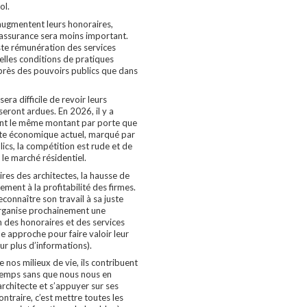
ol.
s augmentent leurs honoraires,
d'assurance sera moins important.
ste rémunération des services
elles conditions de pratiques
uprès des pouvoirs publics que dans
era difficile de revoir leurs
seront ardues. En 2026, il y a
ent le même montant par porte que
xte économique actuel, marqué par
ics, la compétition est rude et de
le marché résidentiel.
es des architectes, la hausse de
ement à la profitabilité des firmes.
reconnaître son travail à sa juste
organise prochainement une
on des honoraires et des services
e approche pour faire valoir leur
pour plus d’informations).
e nos milieux de vie, ils contribuent
 temps sans que nous nous en
rchitecte et s’appuyer sur ses
ontraire, c’est mettre toutes les