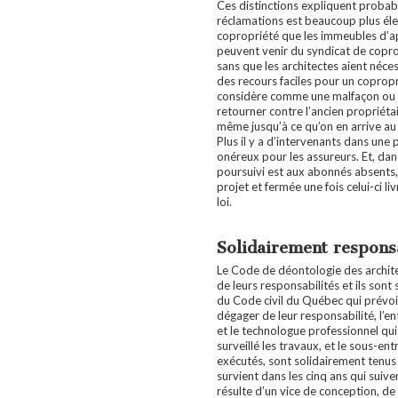
Ces distinctions expliquent proba
réclamations est beaucoup plus él
copropriété que les immeubles d’a
peuvent venir du syndicat de copro
sans que les architectes aient néc
des recours faciles pour un coproprié
considère comme une malfaçon ou u
retourner contre l’ancien propriétair
même jusqu’à ce qu’on en arrive au
Plus il y a d’intervenants dans une 
onéreux pour les assureurs. Et, dan
poursuivi est aux abonnés absents, 
projet et fermée une fois celui-ci liv
loi.
Solidairement respons
Le Code de déontologie des archit
de leurs responsabilités et ils sont 
du Code civil du Québec qui prévoit
dégager de leur responsabilité, l’ent
et le technologue professionnel qui 
surveillé les travaux, et le sous-en
exécutés, sont solidairement tenus 
survient dans les cinq ans qui suiven
résulte d’un vice de conception, de