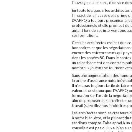
l’ouvrage, ou, encore, d’un vice du s
En toute logique, si les architecte
l’impact de la hausse de la prime 
L’AAPPQ a toujours préconisé la ju
professionnels et elle promeut de t
autant lors de ses interventions a
ses formations.
Certains architectes croient que ce s
honoraires et que les négociations 
encore des entrepreneurs qui pay
dans les années 80. Dans le conte
un ralentissement des contrats publ
nombreux joueurs se tournent vers 
Sans une augmentation des honorair
la prime d’assurance nuira inévitabl
Il n’est pas toujours facile de faire 
valeur et c’est pourquoi l’AAPPQ 
formation sur l’art de la négociati
afin de proposer aux architectes un
travail (surveillez nos infolettres 
Les architectes sont les créateurs d
à notre bien-être, et la plupart du
rendions compte. Faire appel à un a
conseils n’est pas du luxe, bien au c