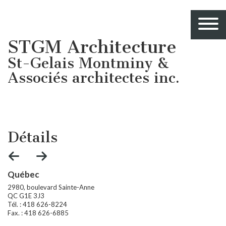
STGM Architecture
St-Gelais Montminy &
Associés architectes inc.
Détails
Québec
B
2980, boulevard Sainte-Anne
21
QC G1E 3J3
Q
Tél. : 418 626-8224
Té
Fax. : 418 626-6885
Fax