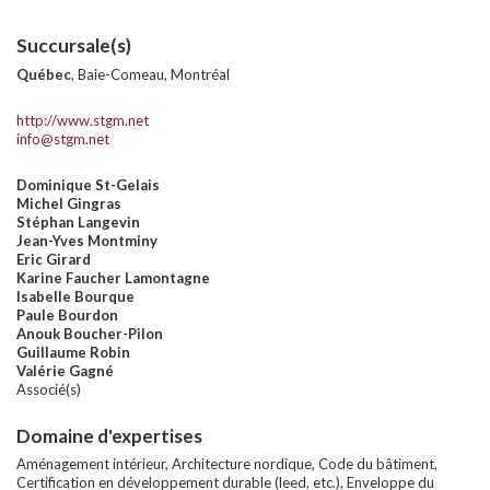
Succursale(s)
Québec
, Baie-Comeau, Montréal
http://www.stgm.net
info@stgm.net
Dominique St-Gelais
Michel Gingras
Stéphan Langevin
Jean-Yves Montminy
Eric Girard
Karine Faucher Lamontagne
Isabelle Bourque
Paule Bourdon
Anouk Boucher-Pilon
Guillaume Robin
Valérie Gagné
Associé(s)
Domaine d'expertises
Aménagement intérieur, Architecture nordique, Code du bâtiment,
Certification en développement durable (leed, etc.), Enveloppe du