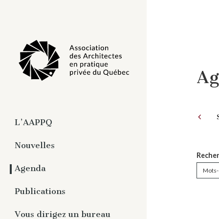
Ag
L’AAPPQ
À propos
Nouvelles
Recher
Organisation
Agenda
Travaux
Pratique privée de
Publications
l’architecture
Magazine numérique -
Vous dirigez un bureau