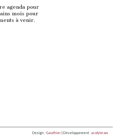
tre agenda pour
hains mois pour
ents à venir.
Design :
Gauthier
| Développement :
acolyte.ws