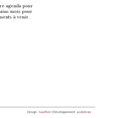
tre agenda pour
hains mois pour
ents à venir.
Design :
Gauthier
| Développement :
acolyte.ws