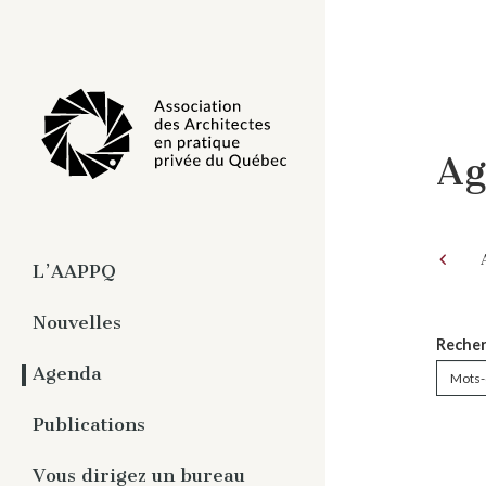
Ag
L’AAPPQ
À propos
Nouvelles
Recher
Organisation
Agenda
Travaux
Pratique privée de
Publications
l’architecture
Magazine numérique -
Vous dirigez un bureau