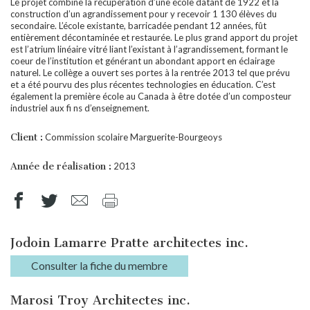
Le projet combine la récupération d’une école datant de 1922 et la
construction d’un agrandissement pour y recevoir 1 130 élèves du
secondaire. L’école existante, barricadée pendant 12 années, fût
entièrement décontaminée et restaurée. Le plus grand apport du projet
est l’atrium linéaire vitré liant l’existant à l’agrandissement, formant le
coeur de l’institution et générant un abondant apport en éclairage
naturel. Le collège a ouvert ses portes à la rentrée 2013 tel que prévu
et a été pourvu des plus récentes technologies en éducation. C’est
également la première école au Canada à être dotée d’un composteur
industriel aux fi ns d’enseignement.
Client :
Commission scolaire Marguerite-Bourgeoys
Année de réalisation :
2013
Jodoin Lamarre Pratte architectes inc.
Consulter la fiche du membre
Marosi Troy Architectes inc.